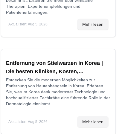
bekannt ist. Erfahren Sie mehr über wirksame
Therapien, Expertenempfehlungen und
Patientenerfahrungen.
Mehr lesen
Aktualisiert
:
Aug 5, 2026
Entfernung von Stielwarzen in Korea |
Die besten Kliniken, Kosten,
Behandlungsmethoden und mehr
Entdecken Sie die modernen Möglichkeiten zur
Entfernung von Hautanhängseln in Korea. Erfahren
Sie, warum Korea dank modernster Technologie und
hochqualifizierter Fachkräfte eine führende Rolle in der
Dermatologie einnimmt.
Mehr lesen
Aktualisiert
:
Aug 5, 2026