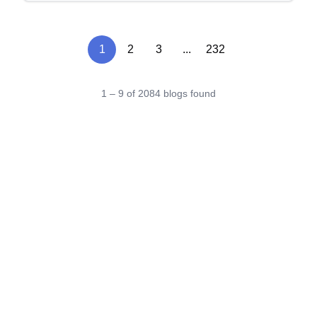
1
2
3
...
232
1 – 9 of 2084 blogs found