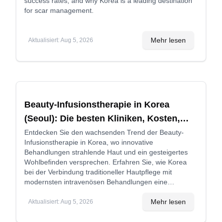
success rates, and why Korea is a leading destination
for scar management.
Mehr lesen
Aktualisiert
:
Aug 5, 2026
Beauty-Infusionstherapie in Korea
(Seoul): Die besten Kliniken, Kosten,
Behandlungsarten und mehr
Entdecken Sie den wachsenden Trend der Beauty-
Infusionstherapie in Korea, wo innovative
Behandlungen strahlende Haut und ein gesteigertes
Wohlbefinden versprechen. Erfahren Sie, wie Korea
bei der Verbindung traditioneller Hautpflege mit
modernsten intravenösen Behandlungen eine
Vorreiterrolle einnimmt.
Mehr lesen
Aktualisiert
:
Aug 5, 2026