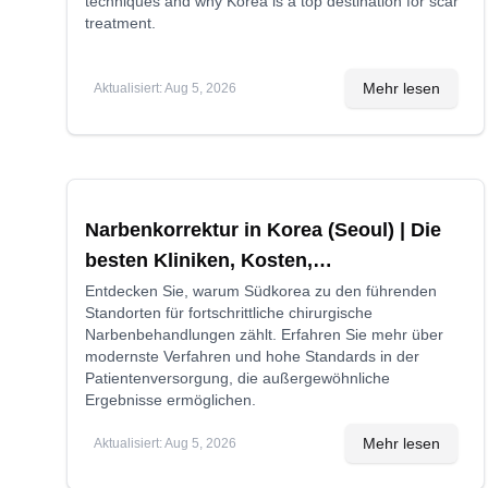
techniques and why Korea is a top destination for scar
treatment.
Mehr lesen
Aktualisiert
:
Aug 5, 2026
Narbenkorrektur in Korea (Seoul) | Die
besten Kliniken, Kosten,
Behandlungsarten und mehr
Entdecken Sie, warum Südkorea zu den führenden
Standorten für fortschrittliche chirurgische
Narbenbehandlungen zählt. Erfahren Sie mehr über
modernste Verfahren und hohe Standards in der
Patientenversorgung, die außergewöhnliche
Ergebnisse ermöglichen.
Mehr lesen
Aktualisiert
:
Aug 5, 2026