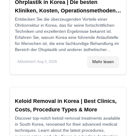
Ohrplastik in Korea | Die besten
Kliniken, Kosten, Operationsmethoden
und mehr
Entdecken Sie die überzeugenden Vorteile einer
Ohrkorrektur in Korea, das für seine fortschrittlichen
Techniken und exzellenten Ergebnisse bekannt ist.
Erfahren Sie, warum Korea eine führende Anlaufstelle
für Menschen ist, die eine fachkundige Behandlung im
Bereich der Otoplastik und anderer ästhetischer
Eingriffe am Ohr suchen.
Mehr lesen
Aktualisiert
:
Aug 5, 2026
Keloid Removal in Korea | Best Clinics,
Costs, Procedure Types & More
Discover top-notch keloid removal treatments available
in South Korea, renowned for their advanced medical
techniques. Learn about the latest procedures,